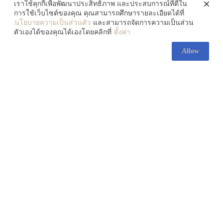
เราใช้คุกกี้เพื่อพัฒนาประสิทธิภาพ และประสบการณ์ที่ดีใน
การใช้เว็บไซต์ของคุณ คุณสามารถศึกษารายละเอียดได้ที่
นโยบายความเป็นส่วนตัว
และสามารถจัดการความเป็นส่วน
ตัวเองได้ของคุณได้เองโดยคลิกที่
ตั้งค่า
Allow
ส่องความงามของ ‘ศิลปะ
ลูกผสม’ 3 ศิลปินที่หลอมรวม
วัฒนธรรม 2 ซีกโลกเข้าด้วยกัน
July 30, 2026
083-138-5607
contact@artofth.com