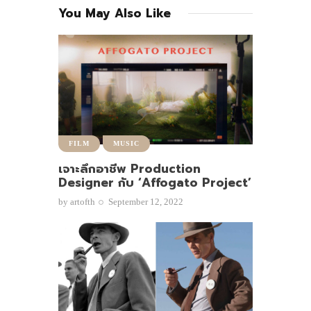
You May Also Like
FILM
MUSIC
เจาะลึกอาชีพ Production
Designer กับ ‘Affogato Project’
by
artofth
September 12, 2022