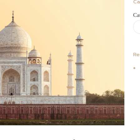
Ca
Ca
Re