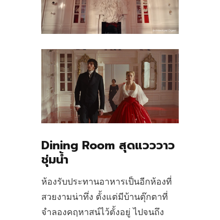
Dining Room สุดแวววาว
ชุ่มน้ำ
ห้องรับประทานอาหารเป็นอีกห้องที่
สวยงามน่าทึ่ง ตั้งแต่มีบ้านตุ๊กตาที่
จำลองคฤหาสน์ไว้ตั้งอยู่ ไปจนถึง