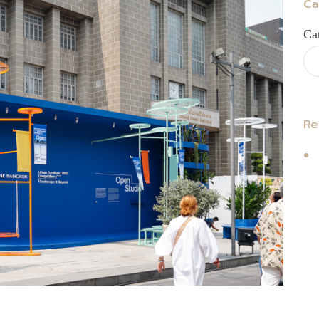
Ca
Ca
Re