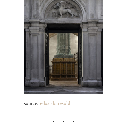
source:
edoardotresoldi