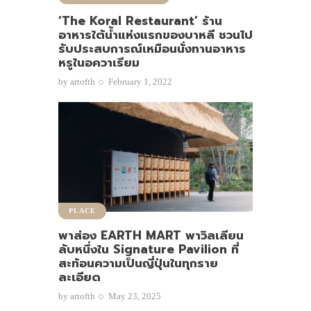
‘The Koral Restaurant’ ร้าน
อาหารใต้น้ำแห่งแรกของบาหลี ชวนไป
รับประสบการณ์เหมือนนั่งทานอาหาร
หรูในอควาเรียม
by
artofth
February 1, 2022
PLACE
พาส่อง EARTH MART พาวิลเลียน
ลับหนึ่งใน Signature Pavilion ที่
สะท้อนความเป็นญี่ปุ่นในทุกราย
ละเอียด
by
artofth
May 23, 2025