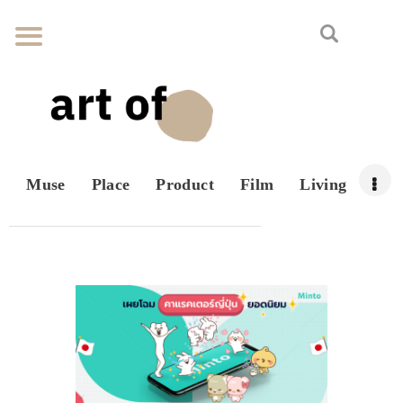
Muse
Place
Product
Film
Living