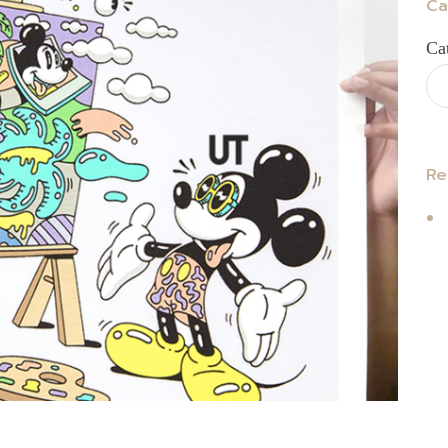
Ca
Ca
Re