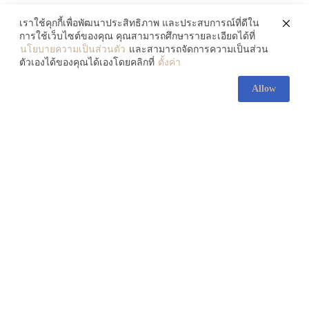
July 30, 2026
เราใช้คุกกี้เพื่อพัฒนาประสิทธิภาพ และประสบการณ์ที่ดีใน
การใช้เว็บไซต์ของคุณ คุณสามารถศึกษารายละเอียดได้ที่
นโยบายความเป็นส่วนตัว
และสามารถจัดการความเป็นส่วน
ตัวเองได้ของคุณได้เองโดยคลิกที่
ตั้งค่า
Allow
ส่องความงามของ ‘ศิลปะ
ลูกผสม’ 3 ศิลปินที่หลอมรวม
วัฒนธรรม 2 ซีกโลกเข้าด้วยกัน
July 30, 2026
083-138-5607