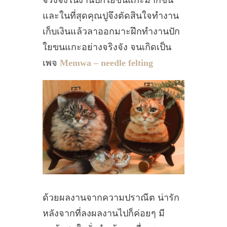
จริงจังในงานปักใยขนแกะมากขึ้น
และในที่สุดคุณปูจึงตัดสินใจทำงาน
เก็บเงินแล้วลาออกมาะฝึกทำงานปัก
ใยขนแกะอย่างจริงจัง จนเกิดเป็น
เพจ
Memwa – needle felting
ด้วยผลงานจากความปราณีต น่ารัก
หลังจากที่ลงผลงานไปก็ค่อยๆ มี