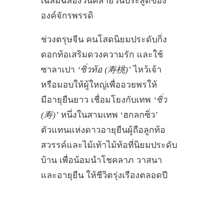
เฉลิมฉลองวันคล้ายวันประสูติของ
องค์จักรพรรดิ
ช่วงตรุษจีน คนโสดนิยมประดับกิ่ง
ดอกท้อเสริมดวงความรัก และใช้
ซาลาเปา
‘ซิ่วท้อ (寿桃)’
ไหว้เจ้า
หรือมอบให้ผู้ใหญ่เพื่ออวยพรให้
มีอายุยืนยาว เชื่อมโยงกับเทพ
‘ซิ่ว
(寿)’
หนึ่งในสามเทพ ‘ฮกลกซิ่ว’
ตัวแทนแห่งดาวอายุยืนผู้ถือลูกท้อ
สวรรค์และไม้เท้าไม้ท้อที่นิยมประดับ
บ้าน เพื่อน้อมนำโชคลาภ วาสนา
และอายุยืน ให้ชีวิตรุ่งเรืองตลอดปี