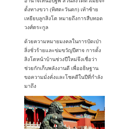
อำนาจเหนือปฐพี ส่วนสิงโตตัวเมียจะ
ตั้งทางขวา (ทิศตะวันตก) เท้าซ้าย
เหยียบลูกสิงโต หมายถึงการสืบทอด
วงศ์ตระกูล
ด้วยความหมายมงคลในการปัดเป่า
สิ่งชั่วร้ายและข่มขวัญปีศาจ การตั้ง
สิงโตหน้าบ้านช่วงปีใหม่จึงเชื่อว่า
ช่วยกักเก็บพลังงานดี เพื่ออธิษฐาน
ขอความมั่งคั่งและโชคดีในปีที่กำลัง
มาถึง