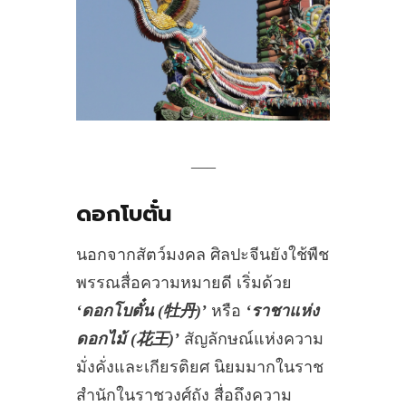
___
ดอกโบตั๋น
นอกจากสัตว์มงคล ศิลปะจีนยังใช้พืช
พรรณสื่อความหมายดี เริ่มด้วย
‘ดอกโบตั๋น (牡丹)’
หรือ
‘ราชาแห่ง
ดอกไม้ (花王)’
สัญลักษณ์แห่งความ
มั่งคั่งและเกียรติยศ นิยมมากในราช
สำนักในราชวงศ์ถัง สื่อถึงความ