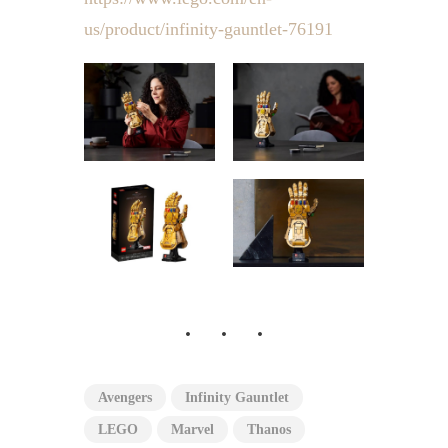
us/product/infinity-gauntlet-76191
Avengers
Infinity Gauntlet
LEGO
Marvel
Thanos