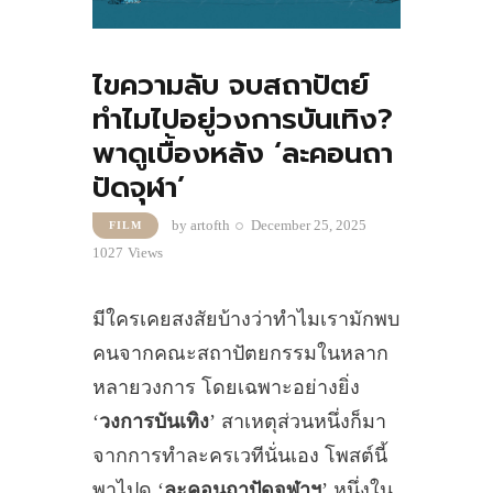
ไขความลับ จบสถาปัตย์
ทำไมไปอยู่วงการบันเทิง?
พาดูเบื้องหลัง ‘ละคอนถา
ปัดจุฬา’
by
artofth
December 25, 2025
FILM
1027
Views
มีใครเคยสงสัยบ้างว่าทำไมเรามักพบ
คนจากคณะสถาปัตยกรรมในหลาก
หลายวงการ โดยเฉพาะอย่างยิ่ง
‘
วงการบันเทิง
’ สาเหตุส่วนหนึ่งก็มา
จากการทำละครเวทีนั่นเอง โพสต์นี้
พาไปดู ‘
ละคอนถาปัดจุฬาฯ
’ หนึ่งใน