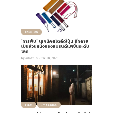
FASHION
‘การพับ’ เทคนิคสไตล์ญี่ปุ่น ที่กลาย
เป็นส่วนหนึ่งของแบรนด์แฟชั่นระดับ
โลก
by
artofth
June 18, 2023
FILM
TV SERIES