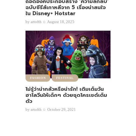
ถอดองค์ประกอบสร้าง ‘ความลึกลับ’
ฉบับซีรีส์เกาหลีจาก 5 เรื่องน่าสนใจ
ใน Disney+ Hotstar
by
artofth
August 18, 2025
FASHION
FESTIVAL
ไม่รู้ว่าน่ากลัวหรือน่ารัก! เติมเต็มวัน
ฮาโลวีนให้เด็กๆ ด้วยชุดโครเชต์เต็ม
ตัว
by
artofth
October 29, 2021