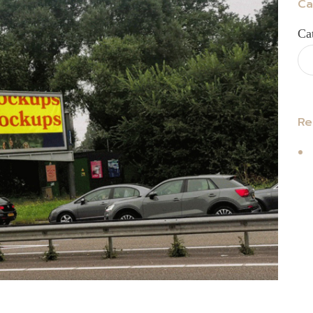
Ca
Ca
Re