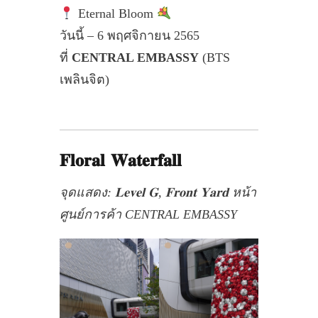
Eternal Bloom
วันนี้ – 6 พฤศจิกายน 2565
ที่
CENTRAL EMBASSY
(BTS
เพลินจิต)
𝐅𝐥𝐨𝐫𝐚𝐥 𝐖𝐚𝐭𝐞𝐫𝐟𝐚𝐥𝐥
จุดแสดง: 𝐋𝐞𝐯𝐞𝐥 𝐆, 𝐅𝐫𝐨𝐧𝐭 𝐘𝐚𝐫𝐝 หน้า
ศูนย์การค้า CENTRAL EMBASSY