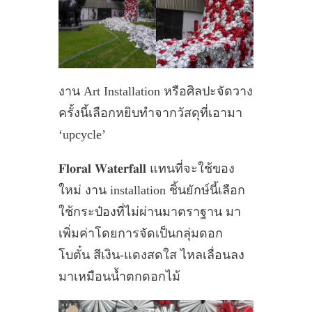
งาน Art Installation หรือศิลปะจัดวาง
ครั้งนี้เลือกหยิบทำจากวัสดุที่เอามา
‘upcycle’
𝐅𝐥𝐨𝐫𝐚𝐥 𝐖𝐚𝐭𝐞𝐫𝐟𝐚𝐥𝐥 แทนที่จะใช้ของ
ใหม่ งาน installation ชิ้นยักษ์นี้เลือก
ใช้กระป๋องที่ไม่ผ่านมาตราฐาน มา
เพิ่มค่าโดยการจัดเป็นกลุ่มดอก
โบตั๋น สีเงิน-แดงสดใส ไหลเลื่อนลง
มาเหมือนน้ำตกดอกไม้