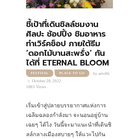
ชี้เป้าที่เดินชิลล์ชมงาน
ศิลปะ ช้อปปิ้ง ชิมอาหาร
ทำเวิร์คช็อป ภายใต้ธีม
‘ดอกไม้บานสะพรั่ง’ กัน
ได้ที่ ETERNAL BLOOM
by
artofth
FESTIVAL
PLACE TO GO
October 28, 2022
1883
Views
เริ่มเข้าสู่ปลายบรรยากาศแห่งการ
เฉลิมฉลองกำลังมา จะนอนอยู่บ้าน
เฉยๆ ได้ไง วันนี้จะมาแนะนำที่เดินชิ
ลล์กลางเมืองสบายๆ ให้แวะไปกัน