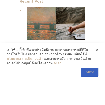
Recent Post
Sansiri Artful Quality งาน
เราใช้คุกกี้เพื่อพัฒนาประสิทธิภาพ และประสบการณ์ที่ดีใน
การใช้เว็บไซต์ของคุณ คุณสามารถศึกษารายละเอียดได้ที่
วัสดุและงานก่อสร้างสุดประณีต
นโยบายความเป็นส่วนตัว
และสามารถจัดการความเป็นส่วน
ตัวเองได้ของคุณได้เองโดยคลิกที่
ตั้งค่า
ดั่งภาพงานศิลปะ
August 3, 2026
Allow