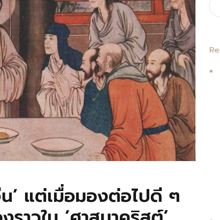
Re
น’ แต่เมื่อมองต่อไปดี ๆ
องราวใน ‘ศาสนาคริสต์’