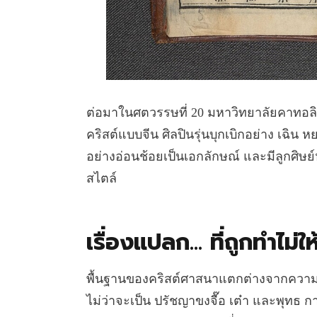
ต่อมาในศตวรรษที่ 20 มหาวิทยาลัยคาทอลิกฝ
คริสต์แบบจีน ศิลปินรุ่นบุกเบิกอย่าง เฉิน 
อย่างอ่อนช้อยเป็นเอกลักษณ์ และมีลูกศิษ
สไตล์
เรื่องแปลก… ที่ถูกทำไม่
พื้นฐานของคริสต์ศาสนาแตกต่างจากความเ
ไม่ว่าจะเป็น ปรัชญาขงจื๊อ เต๋า และพุทธ การ