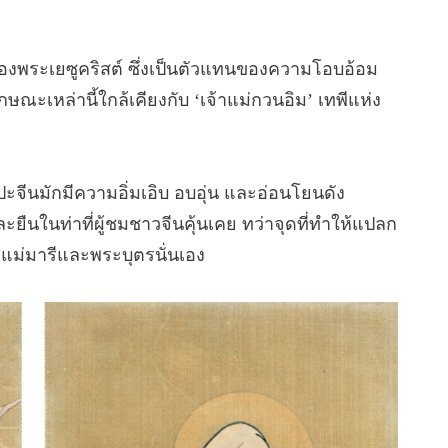
องพระเยซูคริสต์ ซึ่งเป็นตัวแทนของความโอบอ้อม
ษณะเหล่านี้ใกล้เคียงกับ ‘เจ้าแม่กวนอิม’ เทพีแห่ง
ะจีนมักมีความอิ่มเอิบ อบอุ่น และอ่อนโยนดัง
ืนในท่าที่ผู้ชมชาวจีนคุ้นเคย ทว่าจุดที่ทำให้แปลก
ระแม่มารีและพระบุตรนั่นเอง