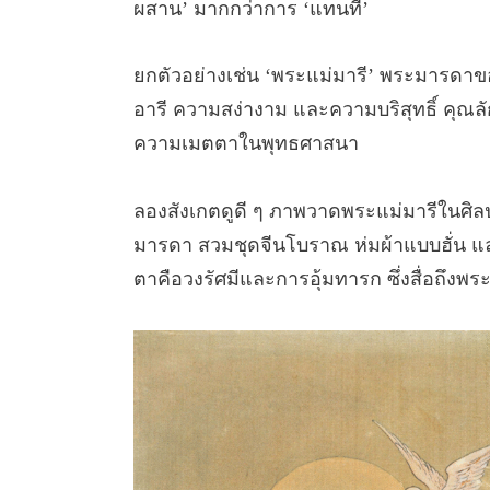
ผสาน’ มากกว่าการ ‘แทนที่’
ยกตัวอย่างเช่น ‘พระแม่มารี’ พระมารดาข
อารี ความสง่างาม และความบริสุทธิ์ คุณลัก
ความเมตตาในพุทธศาสนา
ลองสังเกตดูดี ๆ ภาพวาดพระแม่มารีในศิลป
มารดา สวมชุดจีนโบราณ ห่มผ้าแบบฮั่น และย
ตาคือวงรัศมีและการอุ้มทารก ซึ่งสื่อถึงพ