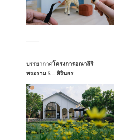
บรรยากาศ
โครงการอณาสิริ
พระราม 5 – สิรินธร