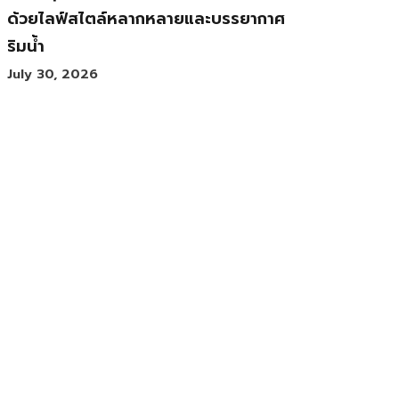
ด้วยไลฟ์สไตล์หลากหลายและบรรยากาศ
ริมน้ำ
July 30, 2026
ส่องความงามของ ‘ศิลปะลูกผสม’ 3
ศิลปินที่หลอมรวมวัฒนธรรม 2 ซีกโลก
เข้าด้วยกัน
July 30, 2026