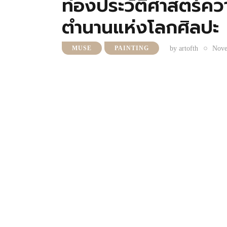
ท่องประวัติศาสตร์ควา
ตำนานแห่งโลกศิลปะ
by
artofth
Nove
MUSE
PAINTING
ชวนผู้อ่านออกเดินทางย้อนเวลาไปสัมผัส
อารยธรรม ผู้ซึ่งความงาม ความคิด และอิ
ไว้อย่างตราตรึง
ตั้งแต่ราชินีแห่งอียิปต์โบราณผู้ทรงเสน่ห
ศรัทธาและอำนาจทางศาสนา ต่อเนื่องสู่สต
นิยามความงามที่หลากหลายยิ่งกว่าเดิม
UOB Art Around
ชวนมาร่วมสำรวจพัฒนาก
สัญลักษณ์แห่งอุดมคติ สู่การเป็นตัวแทน