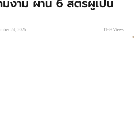
มงาม ผ่าน 6 สตรีผู้เป็น
mber 24, 2025
1169
Views
 ‘ความงาม’ ผ่าน 6 สตรีระดับตำนานจากหลากหลาย
ทธิพล ได้หล่อหลอมหน้าประวัติศาสตร์ศิลปะของโลก
์เหนือกาลเวลา ไปจนถึงสตรีในยุคกลางที่สะท้อน
รีในยุคใหม่ที่ผสานเสรีภาพทางความคิดเข้ากับ
ารของ ‘ความงาม’ และ ‘บทบาทสตรี’ จาก
แห่งอิสรภาพ ความกล้าแสดงออก และพลังสร้างสรรค์