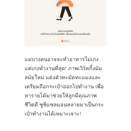
แม่บางคนอาจจะทำอาหารไม่เก่ง
แต่เก่งทำงานที่สุด! ภาพเวิร์คกิ้งมัม
สมัยใหม่ แต่งตัวทะมัดทะแมงและ
เตรียมถือกระเป๋าออกไปทำงาน เพื่อ
หารายได้มาช่วยให้ลูกมีคุณภาพ
ชีวิตดี ซูชิแซลมอนหลายมาเป็นกระ
เป๋าทำงานได้เหมาะเจาะ!