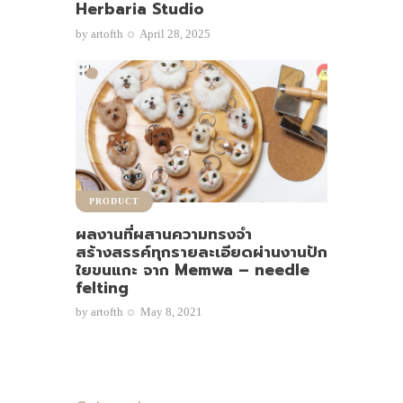
Herbaria Studio
by
artofth
April 28, 2025
PRODUCT
ผลงานที่ผสานความทรงจำ
สร้างสรรค์ทุกรายละเอียดผ่านงานปัก
ใยขนแกะ จาก Memwa – needle
felting
by
artofth
May 8, 2021