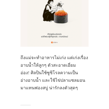
ถึงแม่จะทำอาหารไม่เก่ง แต่เก่งเรื่อง
อาบน้ำให้ลูกๆ ตัวสะอาดเอี่ยม
อ่อง! ศิลปินใช้ซูชิโรลความเป็น
อ่างอาบน้ำ และใช้ไข่ปลาแซลมอน
มาแทนฟองสบู่ น่ารักลงตัวสุดๆ