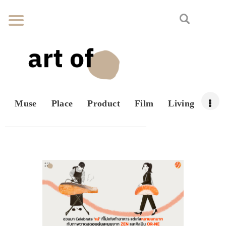
Muse
Place
Product
Film
Living