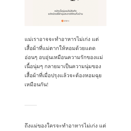
แม่เราอาจจะทำอาหารไม่เก่ง แต่
เสื้อผ้าที่แม่ตากให้หอมด้วยแดด
อ่อนๆ อบอุ่นเหมือนความรักของแม่
เนื้อนุ่มๆ กลายมาเป็นความนุ่มของ
เสื้อผ้าที่เมื่อปรุงแล้วจะต้องหอมฉุย
เหมือนกัน!
ถึงแม่ของใครจะทำอาหารไม่เก่ง แต่