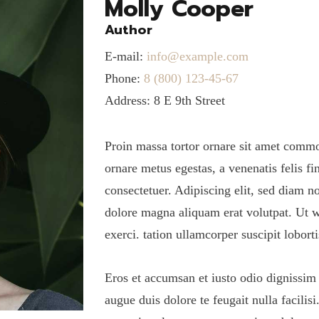
Molly Cooper
Author
E-mail:
info@example.com
Phone:
8 (800) 123-45-67
Address:
8 E 9th Street
Proin massa tortor ornare sit amet commod
ornare metus egestas, a venenatis felis f
consectetuer. Adipiscing elit, sed diam 
dolore magna aliquam erat volutpat. Ut 
exerci. tation ullamcorper suscipit lobor
Eros et accumsan et iusto odio dignissim 
augue duis dolore te feugait nulla facilisi