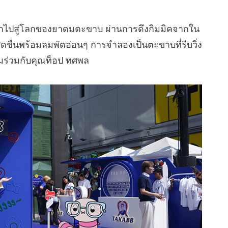
เข้าไปสู่โลกของยาดมตะขาบ ผ่านการดึงกิมมิคจากใน
ื่นพร้อมลมพัดอ่อนๆ การจำลองเป็นตะขาบที่รีบวิ่ง
มร่วมกับคุณท็อป ทศพล