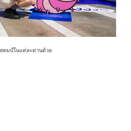
แสตมป์ในแต่ละด่านด้วย