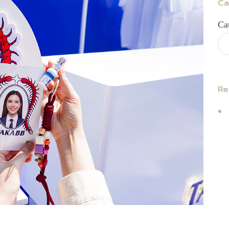
Ca
Ca
Re