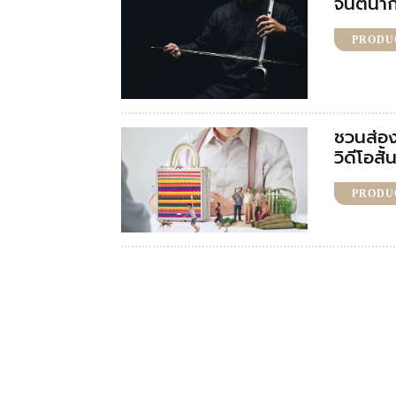
จินตนาก
PRODU
ชวนส่อง
วิดีโอส
PRODU