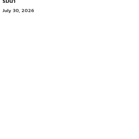
ริมน้ำ
July 30, 2026
ส่องความงามของ ‘ศิลปะลูกผสม’ 3
ศิลปินที่หลอมรวมวัฒนธรรม 2 ซีกโลก
เข้าด้วยกัน
July 30, 2026