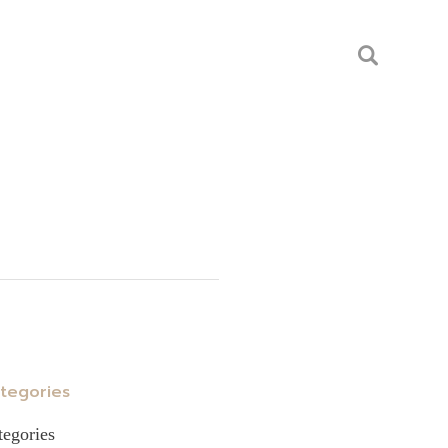
tegories
tegories