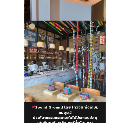
Soulid Ground โดย ไทวิจิต พึ่งเกษม
สมบูรณ์
ประติมากรรมกระถางต้นไม้ประกอบวัสดุ
(ปูนซีเมนต์, เหล็ก ทาสีน้ำมัน) และ
ประติมากรรมเสาเหล็ก โดยได้รับแรงบันดาล