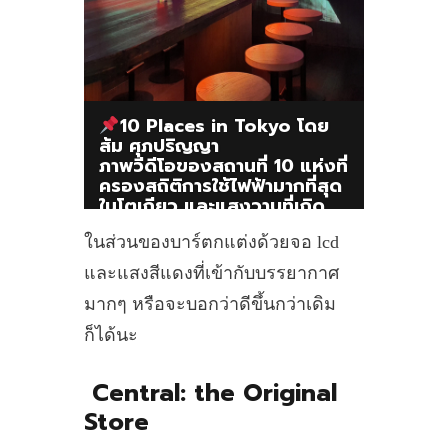
10 Places in Tokyo โดย
ส้ม ศุภปริญญา
ภาพวีดีโอของสถานที่ 10 แห่งที่
ครองสถิติการใช้ไฟฟ้ามากที่สุด
ในโตเกียว และแสงวาบที่เกิด
จากการระเบิดของโรงไฟฟ้า
ในส่วนของบาร์ตกแต่งด้วยจอ lcd
นิวเคลียร์ในฟุกุชิมะ
และแสงสีแดงที่เข้ากับบรรยากาศ
มากๆ หรือจะบอกว่าดีขึ้นกว่าเดิม
ก็ได้นะ
Central: the Original
Store