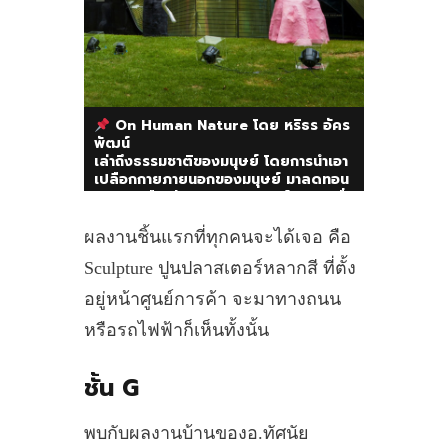
On Human Nature โดย หริธร อัคร
พัฒน์
เล่าถึงธรรมชาติของมนุษย์ โดยการนำเอา
เปลือกกายภายนอกของมนุษย์ มาลดทอน
ลงจนเหลือเพียงนามธรรม ฟอร์มดิบๆ สื่อ
ถึงภายในจิตใจมนุษย์ ที่อาจจะน่าเกลียด
น่ากลัว
ผลงานชิ้นแรกที่ทุกคนจะได้เจอ คือ
Sculpture ปูนปลาสเตอร์หลากสี ที่ตั้ง
อยู่หน้าศูนย์การค้า จะมาทางถนน
หรือรถไฟฟ้าก็เห็นทั้งนั้น
ชั้น G
พบกับผลงานบ้านของอ.ทัศนัย