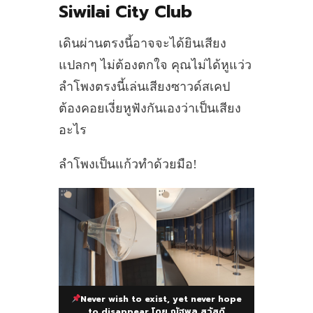
Siwilai City Club
ใจมาจากต้น Euphorbia
เดินผ่านตรงนี้อาจจะได้ยินเสียง
แปลกๆ ไม่ต้องตกใจ คุณไม่ได้หูแว่ว
ลำโพงตรงนี้เล่นเสียงซาวด์สเคป
ต้องคอยเงี่ยหูฟังกันเองว่าเป็นเสียง
อะไร
ลำโพงเป็นแก้วทำด้วยมือ!
Never wish to exist, yet never hope
to disappear โดย ณัฐพล สวัสดี