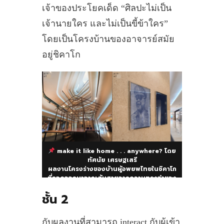
เจ้าของประโยคเด็ด “ศิลปะไม่เป็น
เจ้านายใคร และไม่เป็นขี้ข้าใคร”
โดยเป็นโครงบ้านของอาจารย์สมัย
อยู่ชิคาโก
make it like home . . . anywhere? โดย
ทัศนัย เศรษฐเสรี
ผลงานโครงร่างของบ้านผู้อพยพไทยในชิคาโก
ที่ถอดออกมาจากเส้นสายจากความทรงจำของ
ผู้คนและประสบการณ์ส่วนตน เกิดจากการ
ชั้น 2
สำรวจมโนทัศน์ของตนเองในเรื่องเกี่ยวกับ
เวลา ทั้งเวลาจริงและเวลาในความทรงจำ
กับผลงานที่สามารถ interact กับผู้เข้า