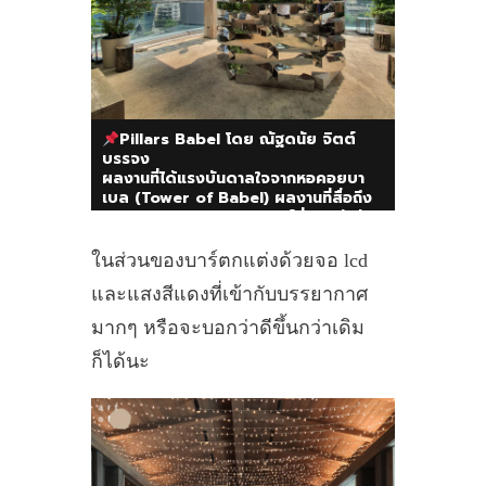
Pillars Babel โดย ณัฐดนัย จิตต์
บรรจง
ผลงานที่ได้แรงบันดาลใจจากหอคอยบา
เบล (Tower of Babel) ผลงานที่สื่อถึง
ความทะเยอทะยานของมนุษย์ที่จะไขว่คว้า
สิ่งที่ยิ่งใหญ่ เช่นประชาธิปไตยในปัจจุบัน
ในส่วนของบาร์ตกแต่งด้วยจอ lcd
และแสงสีแดงที่เข้ากับบรรยากาศ
มากๆ หรือจะบอกว่าดีขึ้นกว่าเดิม
ก็ได้นะ