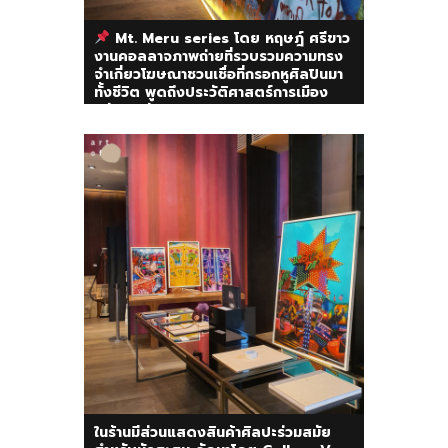
Mt. Meru series โดย หฤษฎ์ ศรีขาว
งานคอลลาจภาพถ่ายที่รวบรวมความทรง
จำเกี่ยวโฆษณาชวนเชื่อที่กรอกหูศิลปินมา
ทั้งชีวิต พูดถึงประวัติศาสตร์การเมือง
หลังการรัฐประหารปี 2549
ในร้านมีส่วนแสดงสินค้าศิลปะร่วมสมัย