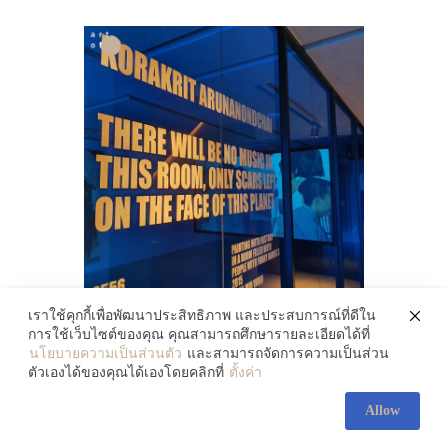
(Space Race) ระหว่างสหภาพโซเวียต
(USSR) และสหรัฐอเมริกา โดยเลือกใช้
จรวดมาเป็นตัวแทนของการแข่งขันและ
ความทะเยอทะยานของมนุษย์ที่จะต่อสู้กับ
ธรรมชาติ
เราใช้คุกกี้เพื่อพัฒนาประสิทธิภาพ และประสบการณ์ที่ดีใน
การใช้เว็บไซต์ของคุณ คุณสามารถศึกษารายละเอียดได้ที่
นโยบายความเป็นส่วนตัว
และสามารถจัดการความเป็นส่วน
ตัวเองได้ของคุณได้เองโดยคลิกที่
ตั้งค่า
Allow