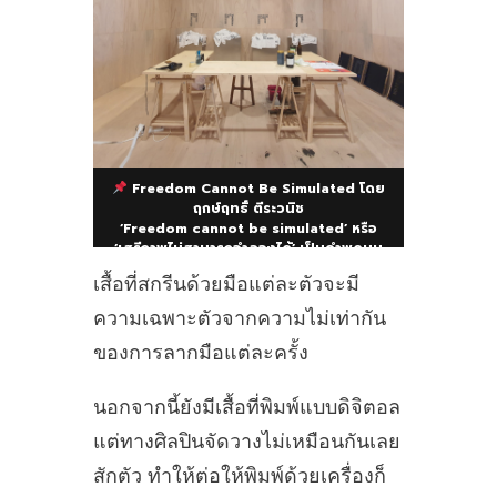
Freedom Cannot Be Simulated โดย
ฤกษ์ฤทธิ์ ตีระวนิช
‘Freedom cannot be simulated’ หรือ
‘เสรีภาพไม่สามารถจำลองได้’ เป็นคำพูดบน
ป้ายประท้วงของชาวเยอรมัน ก่อนที่กำแพง
เสื้อที่สกรีนด้วยมือแต่ละตัวจะมี
เบอร์ลินจะถูกทำลายลง หมายถึง เสรีภาพหาก
จะมี ก็ต้องมีอย่างแท้จริง ไม่สามารถเสแสร้ง
ความเฉพาะตัวจากความไม่เท่ากัน
ได้ เพราะหากต้องเสแสร้ง ก็คือไม่มีเสรีภาพ
นั่นเอง
ของการลากมือแต่ละครั้ง
นอกจากนี้ยังมีเสื้อที่พิมพ์แบบดิจิตอล
แต่ทางศิลปินจัดวางไม่เหมือนกันเลย
สักตัว ทำให้ต่อให้พิมพ์ด้วยเครื่องก็