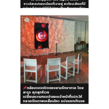
ซาวด์สเคปของเมืองที่เราอยู่ สะท้อนเสียงที่มี
อยู่และไม่อยากให้มี ไม่ว่าจะเป็นเสียงของผู้คน,
ความยากจน, ความโกรธเกรี้ยว
กล้องวงจรปิดของยามรักษากาล โดย
สะรุจ ศุภสุทธิเวช
เปลี่ยนความทรงจำของเจ้าหน้าที่รปภ.ให้
กลายเป็นภาพเคลื่อนไหว แบ่งแยกเป็นจอ
หลายจอคล้ายกล้องวงจรปิด