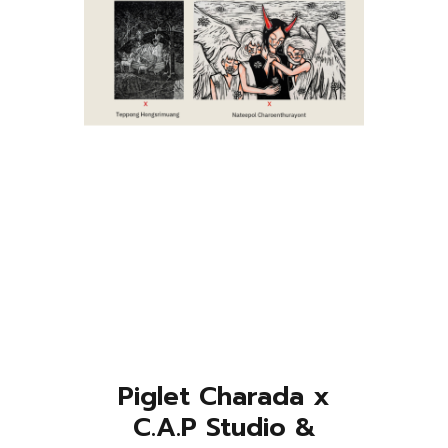
Piglet Charada x
C.A.P Studio &