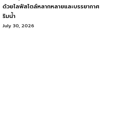
ด้วยไลฟ์สไตล์หลากหลายและบรรยากาศ
ริมน้ำ
July 30, 2026
ส่องความงามของ ‘ศิลปะลูกผสม’ 3
ศิลปินที่หลอมรวมวัฒนธรรม 2 ซีกโลก
เข้าด้วยกัน
July 30, 2026