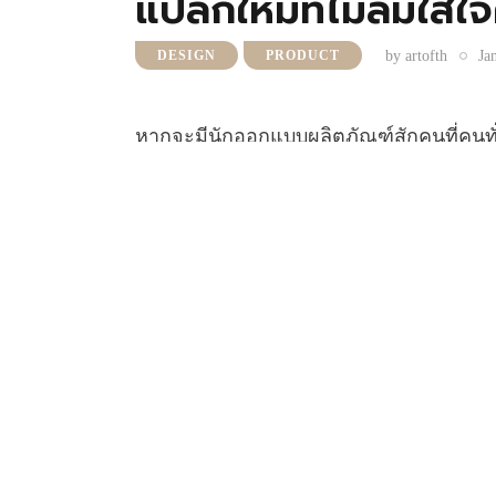
แปลกใหม่ที่ไม่ลืมใส่
by
artofth
Ja
DESIGN
PRODUCT
หากจะมีนักออกแบบผลิตภัณฑ์สักคนที่คนทั่ว
ดับต้นๆ แน่นอน และต่อให้ไม่รู้จักก็เชื่
งานที่แตกต่าง สะดุดตา และ ชวนตั้งคำถามซ
อวกาศ “Juicy Salif” นั่นเอง
ในปี 2024 นี้ Art of จะขอเปิดคอนเทนต์ซีรี
และชีวิตของนักออกแบบและสถาปนิกผู้อยู่
เดือนตลอดทั้งปี โดยจะขอเริ่มจาก Philip
เดือนมกราคมกันเลย