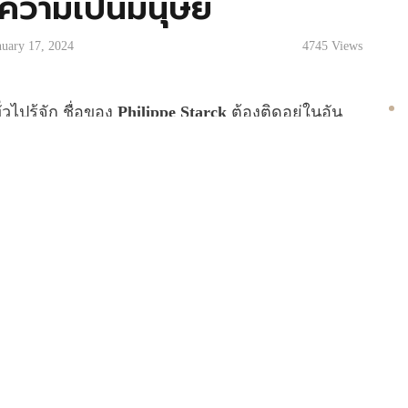
ใจความเป็นมนุษย์
nuary 17, 2024
4745
Views
ไปรู้จัก ชื่อของ
Philippe Starck
ต้องติดอยู่ในอัน
อว่าเกือบทุกคนน่าจะเคยเห็นผลงานของเขา ด้วยสไตล์ผล
ะเหลือเกิน อย่างที่คั้นผลไม้รูปร่างเหมือนยาน
ส์ใหม่
Designer of the month
โดยจะเล่าเรื่องผลงาน
เบื้องหลังผลงานดังตามเดือนเกิดของแต่ละคนในทุกๆ
pe Starck นักออกแบบผลิตภัณฑ์ และ สถาปนิกประจำ