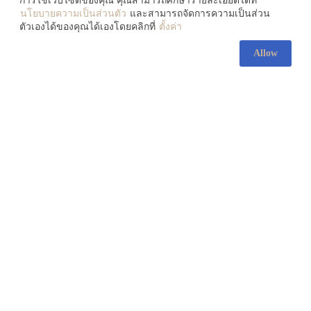
การใช้เว็บไซต์ของคุณ คุณสามารถศึกษารายละเอียดได้ที่
นโยบายความเป็นส่วนตัว
และสามารถจัดการความเป็นส่วน
ตัวเองได้ของคุณได้เองโดยคลิกที่
ตั้งค่า
Allow
ส่องความงามของ ‘ศิลปะ
ลูกผสม’ 3 ศิลปินที่หลอมรวม
วัฒนธรรม 2 ซีกโลกเข้าด้วยกัน
July 30, 2026
083-138-5607
contact@artofth.com