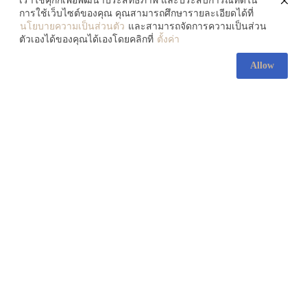
เราใช้คุกกี้เพื่อพัฒนาประสิทธิภาพ และประสบการณ์ที่ดีใน
การใช้เว็บไซต์ของคุณ คุณสามารถศึกษารายละเอียดได้ที่
นโยบายความเป็นส่วนตัว
และสามารถจัดการความเป็นส่วน
ตัวเองได้ของคุณได้เองโดยคลิกที่
ตั้งค่า
‘บางโพ’ ย่านงานคราฟต์สุด
Allow
สร้างสรรค์แห่งกรุงเทพ ! พาชม
ถนนสายไม้ที่เต็มไปด้วยไลฟ์
สไตล์หลากหลายและบรรยากาศ
ริมน้ำ
July 30, 2026
ส่องความงามของ ‘ศิลปะ