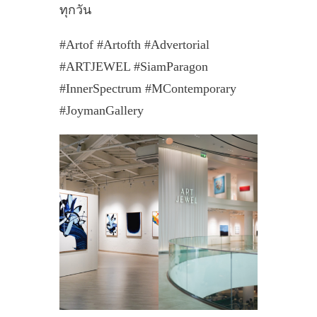
ทุกวัน
#Artof #Artofth #Advertorial
#ARTJEWEL #SiamParagon
#InnerSpectrum #MContemporary
#JoymanGallery