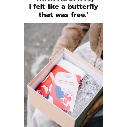
I
felt like a butterfly
that was free.’