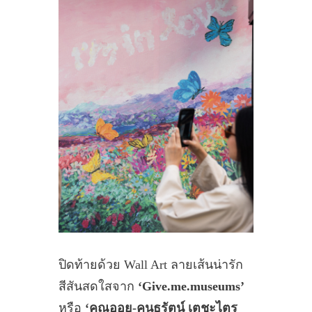
ปิดท้ายด้วย Wall Art ลายเส้นน่ารัก
สีสันสดใสจาก
‘Give.me.museums’
หรือ
‘คุณออย-คนธรัตน์ เตชะไตร