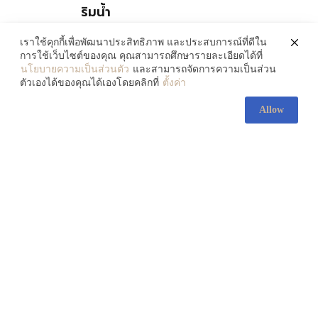
ริมน้ำ
July 30, 2026
เราใช้คุกกี้เพื่อพัฒนาประสิทธิภาพ และประสบการณ์ที่ดีใน
การใช้เว็บไซต์ของคุณ คุณสามารถศึกษารายละเอียดได้ที่
นโยบายความเป็นส่วนตัว
และสามารถจัดการความเป็นส่วน
ตัวเองได้ของคุณได้เองโดยคลิกที่
ตั้งค่า
Allow
ส่องความงามของ ‘ศิลปะ
ลูกผสม’ 3 ศิลปินที่หลอมรวม
วัฒนธรรม 2 ซีกโลกเข้าด้วยกัน
July 30, 2026