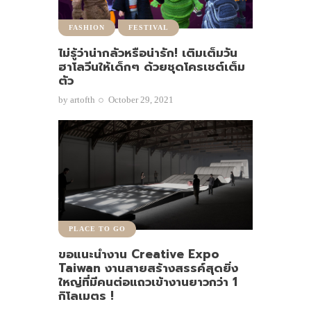
FASHION
FESTIVAL
ไม่รู้ว่าน่ากลัวหรือน่ารัก! เติมเต็มวัน
ฮาโลวีนให้เด็กๆ ด้วยชุดโครเชต์เต็ม
ตัว
by
artofth
October 29, 2021
PLACE TO GO
ขอแนะนำงาน Creative Expo
Taiwan งานสายสร้างสรรค์สุดยิ่ง
ใหญ่ที่มีคนต่อแถวเข้างานยาวกว่า 1
กิโลเมตร !