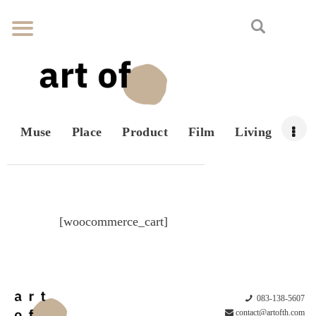
Muse
Place
Product
Film
Living
[woocommerce_cart]
083-138-5607
contact@artofth.com