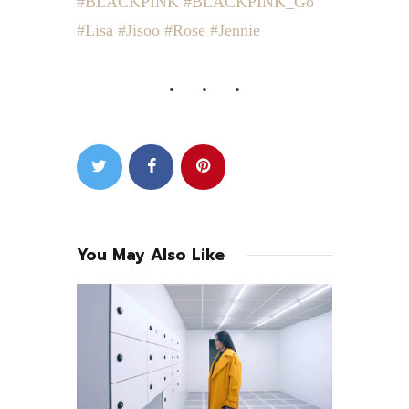
#BLACKPINK
#BLACKPINK_Go
#Lisa
#Jisoo
#Rose
#Jennie
You May Also Like