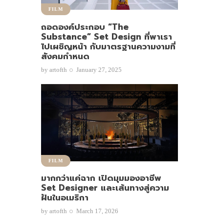
FILM
ถอดองค์ประกอบ “The
Substance” Set Design ที่พาเรา
ไปเผชิญหน้า กับมาตรฐานความงามที่
สังคมกำหนด
by
artofth
January 27, 2025
FILM
มากกว่าแค่ฉาก เปิดมุมมองอาชีพ
Set Designer และเส้นทางสู่ความ
ฝันในอเมริกา
by
artofth
March 17, 2026