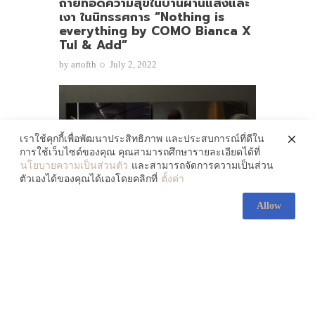
ถ่ายทอดความสุขในบ้านผ่านแสงและ
เงา ในนิทรรศการ “Nothing is
everything by COMO Bianca X
Tul & Add”
by
artofth
July 2, 2022
เราใช้คุกกี้เพื่อพัฒนาประสิทธิภาพ และประสบการณ์ที่ดีใน
การใช้เว็บไซต์ของคุณ คุณสามารถศึกษารายละเอียดได้ที่
นโยบายความเป็นส่วนตัว
และสามารถจัดการความเป็นส่วน
ตัวเองได้ของคุณได้เองโดยคลิกที่
ตั้งค่า
INSTALLATION
PHOTOGRAPHY
Allow
PLACE
พาเก็บทุกงานอาร์ตที่ The PARQ
แบบจัดเต็ม ! ไปเติมศิลปะให้กับจิตใจ
เยียวยาทุกความเหนื่อยล้าในช่วง
ปลายปี !
by
artofth
November 6, 2022